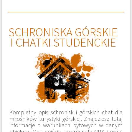
SCHRONISKA GÓRSKIE
I CHATKI STUDENCKIE
Kompletny opis schronisk i górskich chat dla
miłośników turystyki górskiej. Znajdziesz tutaj
informacje o warunkach bytowych w danym
obiekcie. Opis dojścia, koordynaty GPS, i wiele