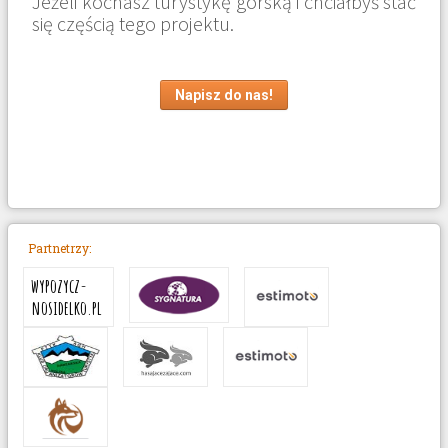
Jeżeli kochasz turystykę górską i chciałbyś stać
się częścią tego projektu.
Napisz do nas!
Partnetrzy:
wypozycz-
nosidelko.pl