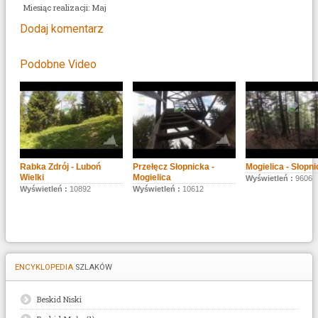
Miesiąc realizacji: Maj
Dodaj komentarz
Podobne Video
Rabka Zdrój - Luboń
Przełęcz Słopnicka -
Mogielica - Słopni
Wielki
Mogielica
Wyświetleń :
9606
Wyświetleń :
10892
Wyświetleń :
10612
ENCYKLOPEDIA
SZLAKÓW
Beskid Niski