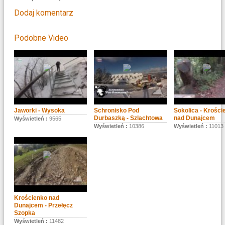
Dodaj komentarz
Podobne Video
Jaworki - Wysoka
Schronisko Pod
Sokolica - Krości
Durbaszką - Szlachtowa
nad Dunajcem
Wyświetleń :
9565
Wyświetleń :
10386
Wyświetleń :
11013
Krościenko nad
Dunajcem - Przełęcz
Szopka
Wyświetleń :
11482