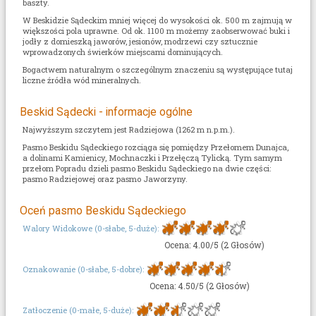
baszty.
W Beskidzie Sądeckim mniej więcej do wysokości ok. 500 m zajmują w
większości pola uprawne. Od ok. 1100 m możemy zaobserwować buki i
jodły z domieszką jaworów, jesionów, modrzewi czy sztucznie
wprowadzonych świerków miejscami dominujących.
Bogactwem naturalnym o szczególnym znaczeniu są występujące tutaj
liczne źródła wód mineralnych.
Beskid Sądecki - informacje ogólne
Najwyższym szczytem jest Radziejowa (1262 m n.p.m.).
Pasmo Beskidu Sądeckiego rozciąga się pomiędzy Przełomem Dunajca,
a dolinami Kamienicy, Mochnaczki i Przełęczą Tylicką. Tym samym
przełom Popradu dzieli pasmo Beskidu Sądeckiego na dwie części:
pasmo Radziejowej oraz pasmo Jaworzyny.
Oceń pasmo Beskidu Sądeckiego
Walory Widokowe (0-słabe, 5-duże):
Ocena: 4.00/5 (2 Głosów)
Oznakowanie (0-słabe, 5-dobre):
Ocena: 4.50/5 (2 Głosów)
Zatłoczenie (0-małe, 5-duże):