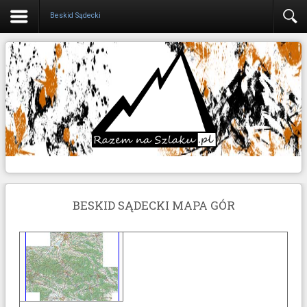
Beskid Sądecki
BESKID SĄDECKI MAPA GÓR