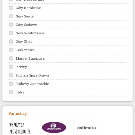
Góry Kamienne
Góry Sowie
Góry Stołowe
Góry Wałbrzyskie
Góry Złote
Karkonosze
Masyw Śnieżnika
Pieniny
Podhale Spisz Orawa
Rudawy Janowickie
Tatry
Partnetrzy:
wypozycz-
nosidelko.pl